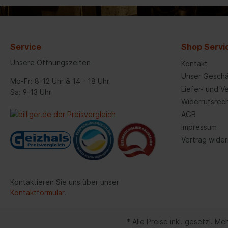
Steckschlüsselsätze 10 mm
Blinkgeber/-relais
(3/8)"
Startanlage
kombinierte Sätze
Service
Shop Servi
Steuergeräte
Werkzeugsortimente
Unsere Öffnungszeiten
Kontakt
Signalgeber
Steckschlüsselsätze 20 mm
Unser Geschä
(3/4)"
Mo-Fr: 8-12 Uhr & 14 - 18 Uhr
Liefer- und 
Sa: 9-13 Uhr
Steckschlüsselsätze 25 mm (1)"
Achsaufhängung/Radführung/Räder
Räder/R
Widerrufsrec
Steckschlüsselsätze 12,5 mm
Rad/Radbefestigung
Reife
AGB
(1/2)"
Impressum
Lagerungssatz, Radaufhängung
Reife
Vertrag wider
Federbeinbefestigung/-lagerung
Felge
Artikelsuche über Grafik
Zube
Reifendruck-Kontrollsystem
Werk
Kontaktieren Sie uns über unser
Kontaktformular
.
Gelenke
Achsträger/Achskörper/-
* Alle Preise inkl. gesetzl. M
lagerung