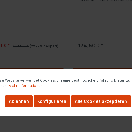
ation
twerkzeuge / Isolierte
Industriechemie
uge
Kleber, Dichtmittel
Reiniger
0 €*
174,50 €*
122,13 €*
(29.99% gespart)
tsysteme
Heizung/Lüftung
rvorwärmsystem
Innenraumluftfilter
risch)
Steuergeräte
In den Warenkorb
In den Warenko
anlage
Innenraum-Wärmetau
se Website verwendet Cookies, um eine bestmögliche Erfahrung bieten zu
rgerät
nnen.
Mehr Informationen ...
Gebläse-Einzelteile
erheber
Zusatzwasserpumpe
Ablehnen
Konfigurieren
Alle Cookies akzeptieren
nsensor
Heizklappenkasten
dheizung
Kühlwasservorwärmu
ess-System
Schläuche/Rohre
windigkeitsregelanlage