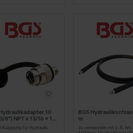
ortKolbendruck: 35
zeuge
Verteilergetriebe
enhub: 15 mmSchrumpfrate: 1
ieferumfang:1
rung
Differential
likeinheit7 Pressformen /
ederung
en-Sätze, 2-tlg.
Schalter/Ventile
bein-/Stoßdämpferlagerung
uregulierung/Fahrwerks-
ulik
federung
ations-/Kommunikationssysteme
Scheinwerferreinigun
zeuge
unikation
umente
Hydraulikadapter 10
BGS Hydraulikschlauc
anlage
/8") NPT x 13/16 x 16
m
nne
l-Kupplung für Hydraulik
zu verwenden mit z. B. Art.
1609max. Druck 689 bar (1