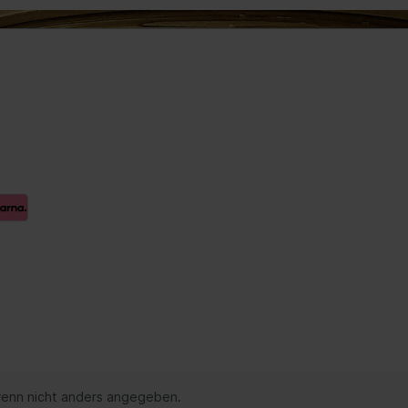
euge
 Spiegel
Innenausstattung
Getränkehalter
Griffe
Fensterheber
ellböcke
Verkleidung
Zubehör
Steckdose
rlagen &
Hand-/Fußhebelwerk
enn nicht anders angegeben.
Sonnenblende