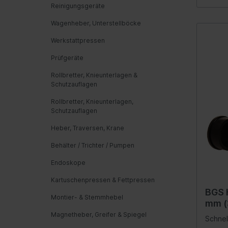
Transp
Reinigungsgeräte
Öle
Werk
kNKolb
Wagenheber, Unterstellböcke
- 2 sL
Automatikgetriebe
Fede
Hydrau
Werkstattpressen
Luftf
Matriz
Feder
Prüfgeräte
Nivea
Rollbretter, Knieunterlagen &
Schutzauflagen
Hydra
Rollbretter, Knieunterlagen,
Blatt
Schutzauflagen
Heber, Traversen, Krane
Kraftstoffaufbereitung
Inform
Behälter / Trichter / Pumpen
Gemischaufbereitung
Werk
Endoskope
Vergaseranlage
Komm
Kartuschenpressen & Fettpressen
Abgasreinigung
Instr
BGS 
Montier- & Stemmhebel
Audio
mm (3
UNF
Magnetheber, Greifer & Spiegel
Ante
Schnel