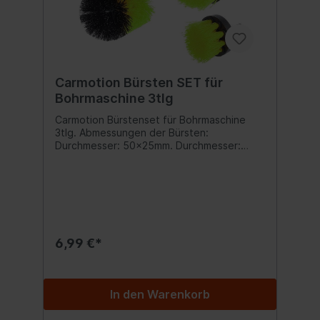
Carmotion Bürsten SET für
Bohrmaschine 3tlg
Carmotion Bürstenset für Bohrmaschine
3tlg. Abmessungen der Bürsten:
Durchmesser: 50x25mm. Durchmesser:
100x25mm. Durchmesser: 86x96mm. Härte:
Mittel. Material: Nylon. Die Bürsten sind für
einen Bohrschrauber (1/4 Zoll
Sechskantschaft) konzipiert.Perfekt zur
Polster- und Felgenreinigung! Inhalt:1 Set
6,99 €*
In den Warenkorb