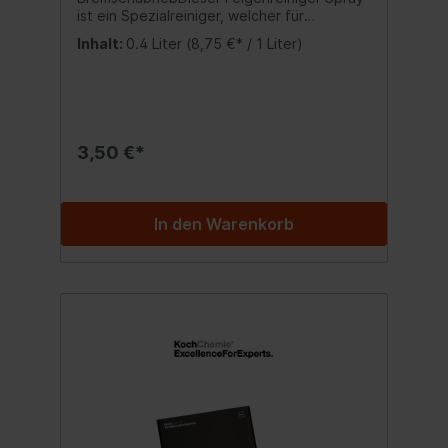
ist ein Spezialreiniger, welcher für
Aluminium- und Stahlfelgen gleichermaßen
Inhalt:
0.4 Liter
(8,75 €* / 1 Liter)
geeignet ist.Der Felgenreiniger entfernt
mühelos Schmutz, Bremsenabrieb, Teer
und andere Verschmutzungen auf den
Felgen Ihres Fahrzeugs.Inhalt:400 ml
3,50 €*
In den Warenkorb