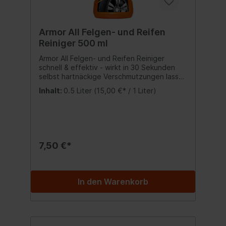
Armor All Felgen- und Reifen
Reiniger 500 ml
Armor All Felgen- und Reifen Reiniger
schnell & effektiv - wirkt in 30 Sekunden
selbst hartnäckige Verschmutzungen lassen
sich ohne manuelle Nacharbeit mit Wasser
Inhalt:
0.5 Liter
(15,00 €* / 1 Liter)
abspülen mit Schaumwirkung
dreifachwirkende Aktiv-Formel entfernt
Bremsstaub, Fett & Teer reinigt Felgen und
Reifen sorgfältig und lässt sie wie neu
aussehen Inhalt:500 ml.
7,50 €*
In den Warenkorb