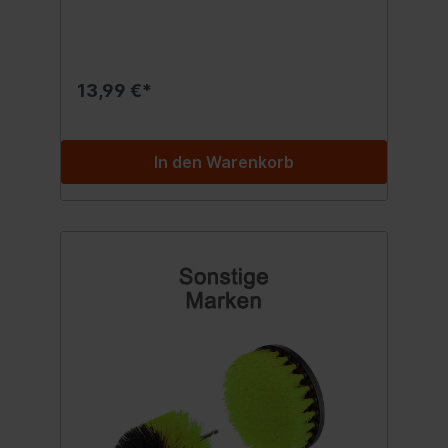
Säurefrei und pH-neutral Entfernt
Bremsstaub, Verunreinigungen und
Straßenschmutz Für sämtliche
beschichteten Werks- und Aftermarket-
Felgen Inhalt:500 ml.
13,99 €*
In den Warenkorb