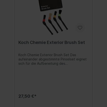
Koch Chemie Exterior Brush Set
Koch Chemie Exterior Brush Set Das
aufeinander abgestimmte Pinselset eignet
sich für die Aufbereitung des
Fahrzeugaußenbereichs. Das Set besteht
aus vier Pinseln mit einem abschraubbaren
Winkel, um auch schwer zugängliche Stellen
zu erreichen. Durch die unterschiedlichen
Borsten wird die Reinigung verschiedener
Anwendungsgebiete am Außenbereich
mühelos ermöglicht. Durch die
27,50 €*
Farbcodierung der vier Pinsel lassen sich
diese einfach nach Anwendungsbereich
differenzieren. Der säureresistente rote