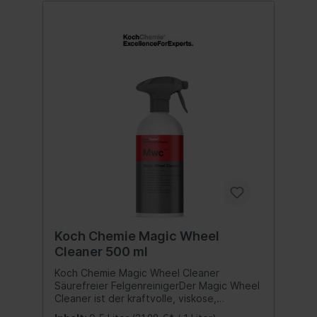
durch seine feineren Borsten. Geht es
hingegen um besonders feine Arbeiten, wie
das Reinigen von Display oder
Klavierlacken arbeitet unser grüner Pinsel
auf Grund seiner besonders feinen Borsten
mit der nötigen Vorsicht und gewährleistet
somit eine Reinigung ohne die Gefahr auf
Kratzer. Grade in Kombination mit unseren
Produkten, wie dem Mehrzweckreiniger,
wird somit die Innenraumreinigung zum
Kinderspiel.Anwendungsempfehlung: Damit
eine schnelle und kratzfreie Reinigung
stets gewährleistet werden kann ist es
besonders wichtig, dass bei der Arbeit mit
unseren Pinseln ein gleichmäßiger und nicht
übermäßiger Druck angewendet wird.
Inhalt:1 Set
Koch Chemie Magic Wheel
Cleaner 500 ml
Koch Chemie Magic Wheel Cleaner
Säurefreier FelgenreinigerDer Magic Wheel
Cleaner ist der kraftvolle, viskose,
säurefreie Felgenreiniger mit einer