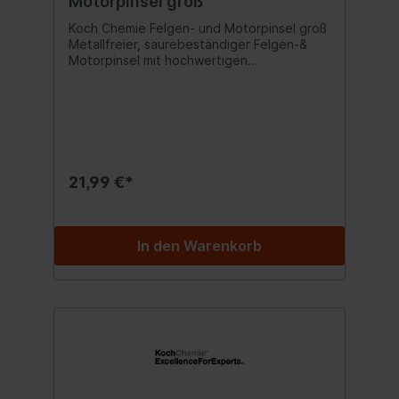
Motorpinsel groß
Koch Chemie Felgen- und Motorpinsel groß
Metallfreier, säurebeständiger Felgen-&
Motorpinsel mit hochwertigen
Chinaborsten und Kunststofffassung zur
Vermeidung von Kratzern. Größe: 75 x 450
mm Inhalt:1 Stück
21,99 €*
In den Warenkorb