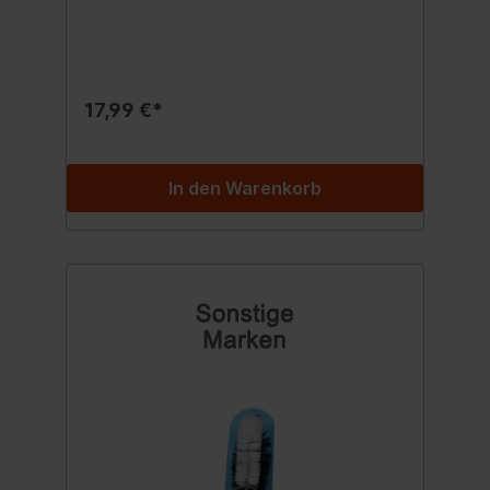
und Aufwand entfernt. Die Eigenschaften
von Streak Free:Reinigt Glas für optimale
optische KlarheitEntfernt mühelos Schmutz
und VerunreinigungenReinigt ohne Streifen,
Flecken und VerfärbungenAmmoniakfreie
17,99 €*
Formel reinigt alle Tönungen sicherVerfärbt,
blubbert oder degradiert nicht OEM- oder
Aftermarket-TönungenHilft,
elektrostatische Aufladung zu reduzieren
In den Warenkorb
und Fenster länger sauber zu
haltenFunktioniert auf Glas, Spiegeln,
Bildschirmen, Linsen und
mehrProfessionelle Ergebnisse, die jeder
erzielen kannPerfekt für Auto, Zuhause und
Büro Erlebe ein wirklich sauberes
Ergebnis:Streak Free hinterlässt keine
Streifen, Flecken oder Verfärbungen. Die
fortschrittliche Formel enthält sogar
statische Hemmstoffe, die helfen, Staub zu
widerstehen, der aufgrund der durch das
Reiben der Oberfläche mit einem Handtuch
erzeugten Ladung angezogen wird. Dein
Glas bleibt dadurch auch nach der
Reinigung noch lange sauber! Sanfte