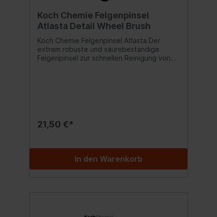
Koch Chemie Felgenpinsel
Atlasta Detail Wheel Brush
Koch Chemie Felgenpinsel Atlasta Der
extrem robuste und säurebeständige
Felgenpinsel zur schnellen Reinigung von
Felgen aller Art. Die stabilen
Kunststoffborsten ermöglichen eine
gründliche Reinigung. Durch die
abgerundeten Borstenköpfe und die
Kunststoffummantelung ist der Pinsel
besonders schonend zur Felge. Inhalt:1
Stück
21,50 €*
In den Warenkorb