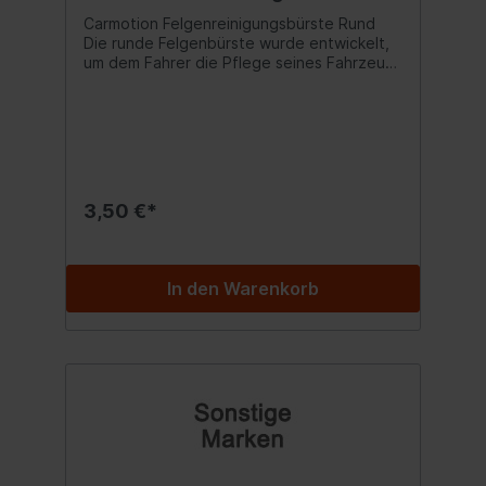
Carmotion Felgenreinigungsbürste Rund
Die runde Felgenbürste wurde entwickelt,
um dem Fahrer die Pflege seines Fahrzeugs
so einfach wie möglich zu machen. Das
Ergebnis ist die einfache Reinigung selbst
stark verschmutzter Felgen ohne großen
Aufwand für den Anwender. Das Design der
Bürste ermöglicht es, selbst in die kleinsten
Ecken und Winkel der Felgen zu gelangen
und diese gründlich zu reinigen. Die
3,50 €*
einfache Handhabung dieser Bürste bei der
Felgenpflege liegt auch an der Flexibilität
des Reinigungsteils der Bürste – er lässt
sich sanft in jede Richtung biegen, ohne
In den Warenkorb
Angst vor Beschädigungen zu haben.
Selbstverständlich ist es auch für die zu
reinigende Oberfläche unbedenklich.
Bemerkenswert sind auch die optimalen
Abmessungen. Dank ihnen ist die Bürste
sehr handlich und liegt gut in der Hand.
Daher ist die Reinigung der Felgen damit
überhaupt nicht schwierig. Die Borsten der
Bürste weisen eine entsprechende Härte
und hohe Dichte auf, wodurch die