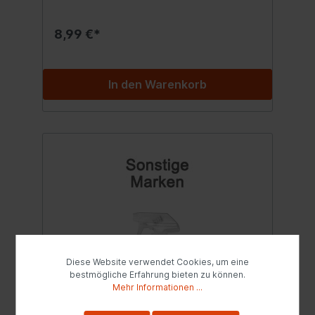
Reinigungsköpfe haben unterschiedliche
Härte und Flexibilität, was eine effektive
Reinigung schwer zugänglicher Stellen
8,99 €*
ermöglicht. Die Bürste passt für die
meisten Gartenschläuche. Inhalt:1 Stk.
In den Warenkorb
Diese Website verwendet Cookies, um eine
bestmögliche Erfahrung bieten zu können.
Mehr Informationen ...