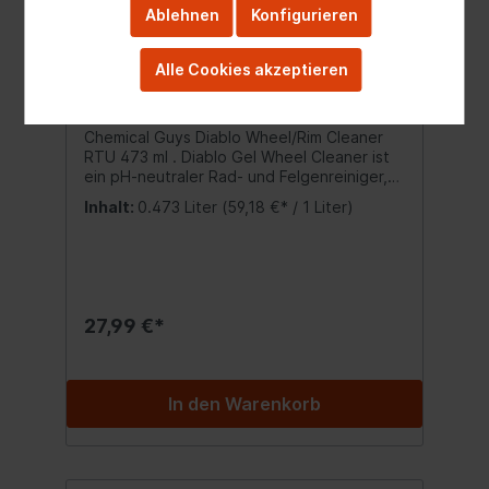
Ablehnen
Konfigurieren
Alle Cookies akzeptieren
Chemical Guys Diablo Wheel/Rim
Cleaner RTU 473 ml
Chemical Guys Diablo Wheel/Rim Cleaner
RTU 473 ml . Diablo Gel Wheel Cleaner ist
ein pH-neutraler Rad- und Felgenreiniger,
der einen sanften, mit Sauerstoff
Inhalt:
0.473 Liter
(59,18 €* / 1 Liter)
angereicherten Schaum verwendet, um
jede Felgenoberfläche sicher zu reinigen.
Diese nichtätzende Formel eignet sich
perfekt für häufige Wäschen! Verwende
den Diablo Gel Wheel Cleaner um:Fest
haftende Verunreinigungen zu lösen und zu
27,99 €*
entfernenSich keine Sorgen um
Verätzungen oder Flecken zu
machenBremsstaub zu entfernen, bevor er
dauerhaft eingebettet istOhne den Einsatz
In den Warenkorb
von aggressiven Chemikalien zu
reinigenSicher jede Art von Rad zu reinigen
Rette Räder vor dauerhaften
Schäden:Bremsstaub oder Straßenschmutz