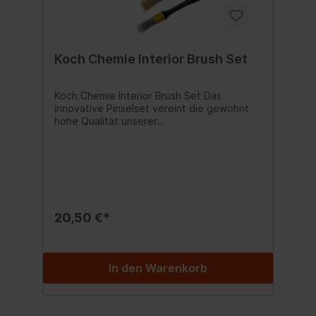
Koch Chemie Interior Brush Set
Koch Chemie Interior Brush Set Das
innovative Pinselset vereint die gewohnt
hohe Qualität unserer
Innenreinigungsprodukte mit unseren extra
für die Innenraumreinigung entwickelten
Pinseln. Das Set besteht aus drei Pinseln,
welche dank ihrer verschiedenen
Anwendungsmöglichkeiten eine
unkomplizierte Reinigung des
Fahrzeuginnenraums ermöglichen. Für eine
20,50 €*
möglichst einfache Handhabung sind die
drei Pinsel farblich voneinander abgesetzt.
Der rote Pinsel eignet sich ideal zur
Reinigung der Einstiegsleisten, Fußpedale
In den Warenkorb
oder für andere grobe Arbeiten. Für
feinere Arbeiten, wie das Reinigen des
Lüftungsgitters, ist der gelbe Pinsel die
richtige Wahl und glänzt hier besonders