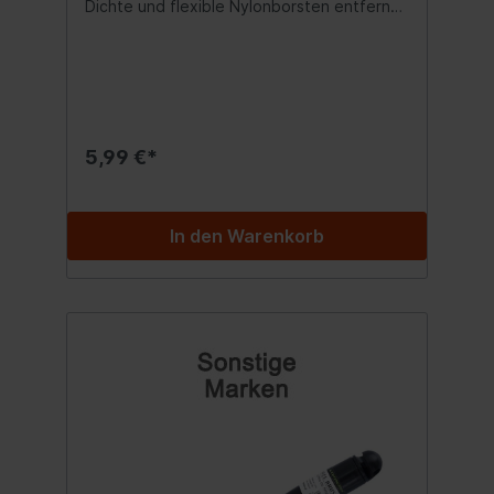
Dichte und flexible Nylonborsten entfernen
Schmutz selbst an den schwer
zugänglichen Stellen. Die Bürste ist mit
einer Gummibeschichtung versehen.
Dadurch wird die Entstehung von Kratzern
und Abschürfungen verhindert. Der
komfortable Griff sorgt für Arbeitskomfort.
SPEZIFIKATION: Durchmesser 10 cm. Sehr
5,99 €*
weiche Borsten. Gesamtlänge 45cm. Die
Länge der gummibeschichteten Bürste
beträgt 25 cm. Inhalt:1 Stück
In den Warenkorb