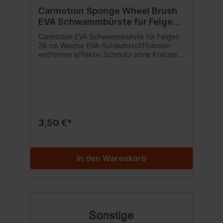
Carmotion Sponge Wheel Brush
EVA Schwammbürste für Felgen
28 cm
Carmotion EVA Schwammbürste für Felgen
28 cm Weiche EVA-Schaumstofffransen
entfernen effektiv Schmutz ohne Kratzer.
Der Griff ist mit einem Haken versehen. Der
Reiniger ist beständig gegen
Waschchemikalien sowie saure und
alkalische Präparate. Inhalt:1 Stück
3,50 €*
In den Warenkorb