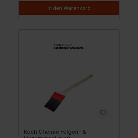
Pinsel eignet sich ideal zur Reinigung der
In den Warenkorb
Felgen. Für grobe Arbeiten an
Kunststoffteilen, wie das Reinigen des
Kühlergrills oder Schwellers, ist der
orangene Pinsel die richtige Wahl.
Glasoberflächen und Gummi, wie zum
Beispiel Seitenspiegel oder Dichtungen,
lassen sich mit dem gelben Pinsel effektiv
bearbeiten. Bei besonders feinen Arbeiten
an empfindlichen Lackoberflächen, wie
Chrom oder Klavierlack, arbeitet unser
grüner Pinsel auf Grund seiner besonders
feinen Borsten mit der nötigen Vorsicht.
Gerade in Kombination mit unseren
Produkten geht die Außenreinigung leicht
von der Hand. Anwendungsempfehlung: Bei
der Arbeit mit dem Exterior Brush Set einen
gleichmäßigen und nicht übermäßigen
Druck ausüben. Inhalt:1 Set
Koch Chemie Felgen- &