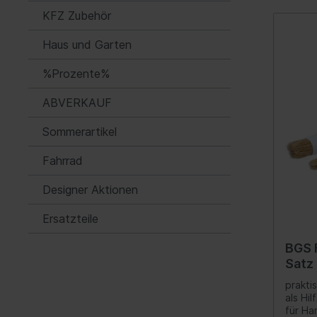
Öle
Werk
KFZ Zubehör
Automatikgetriebe
Fede
Haus und Garten
Luftf
%Prozente%
Feder
ABVERKAUF
Nivea
Hydra
Sommerartikel
Blatt
Fahrrad
Kraftstoffaufbereitung
Inform
Designer Aktionen
Gemischaufbereitung
Werk
Ersatzteile
Vergaseranlage
Komm
BGS F
Abgasreinigung
Instr
Satz 
Audio
prakti
als Hi
Ante
für Ha