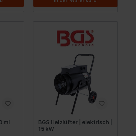
rb
In den Warenkorb
euge
 Spiegel
Innenausstattung
Getränkehalter
Griffe
Fensterheber
ellböcke
Verkleidung
Zubehör
Steckdose
rlagen &
0 ml
BGS Heizlüfter | elektrisch |
Hand-/Fußhebelwerk
15 kW
Sonnenblende