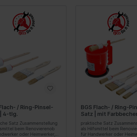
Schaumstoffwalzen, 100 
zeuge
Verteilergetriebe
rung
Differential
ederung
Schalter/Ventile
bein-/Stoßdämpferlagerung
uregulierung/Fahrwerks-
ulik
federung
ations-/Kommunikationssysteme
Scheinwerferreinigun
zeuge
unikation
lach- / Ring-Pinsel-
BGS Flach- / Ring-Pi
umente
| 4-tlg.
Satz | mit Farbbecher
anlage
tlg.
sche Satz Zusammenstellung
praktische Satz Zusammens
lfsmittel beim Renovierenob
als Hilfsmittel beim Renovi
nne
ndwerker oder Heimwerker,
für Handwerker oder Heimw