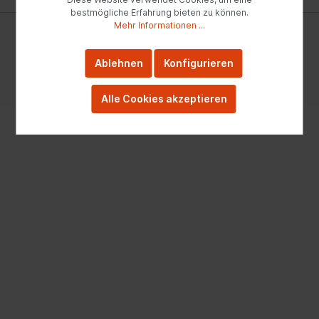
bestmögliche Erfahrung bieten zu können.
Mehr Informationen ...
* Alle Preise inkl. gesetzl. Mehrwertsteuer zzgl.
Versandkosten
und ggf. Nachnahmegebühren, wenn nicht
anders angegeben.
Ablehnen
Konfigurieren
Realisiert mit Cutvert GmbH
Alle Cookies akzeptieren