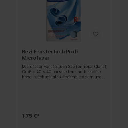
Rezi Fenstertuch Profi
Microfaser
Microfaser Fenstertuch Steifenfreier Glanz!
Größe: 40 x 40 cm streifen und fusselfrei
hohe Feuchtigkeitsaufnahme trocken und
feucht anwendbar Für alle Glas- und
Spiegelflächen.Anwendung feucht und
trocken möglich: Streifen- und fusselfreies
Reinigen von Scheiben und Glasflächen,
perfekt für Fenster, Spiegel, Glastische und
Autoscheiben. Bis 60° waschbar Inhalt:1x
Microfasertuch
1,75 €*