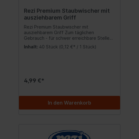
Rezi Premium Staubwischer mit
ausziehbarem Griff
Rezi Premium Staubwischer mit
ausziehbarem Griff Zum täglichen
Gebrauch - für schwer erreichbare Stellen
geeignet, wie Fuß- und Deckenleisten.
Inhalt:
40 Stück
(0,12 €* / 1 Stück)
Nimmt Staub auf und schließt ihn ein. Jedes
Staubfangtuch kann bis zu 5 mal
verwendet werden. Der flexible Drehkopf
kann auf verschiedene Positionen
festgestellt werden. Handgriff lässt sich
auf bis zu 90 cm ausziehen - kann auch
4,99 €*
ohne Verlängerung verwendet werden.
Griff ausziehbar bis 90 cm verstellbarer
Drehkopf zieht Staub, Haare und Schmutz
wie ein Magnet an Inhalt:1 Teleskopstiel + 2
In den Warenkorb
Staubfangtücher