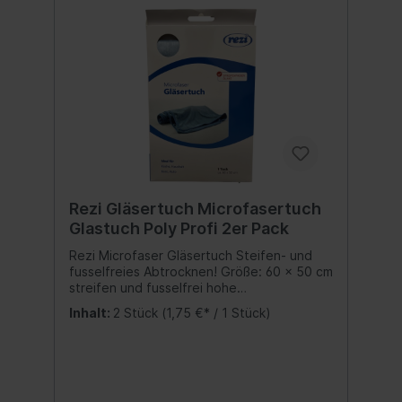
Rezi Gläsertuch Microfasertuch
Glastuch Poly Profi 2er Pack
Rezi Microfaser Gläsertuch Steifen- und
fusselfreies Abtrocknen! Größe: 60 x 50 cm
streifen und fusselfrei hohe
Feuchtigkeitsaufnahme trocken und feucht
Inhalt:
2 Stück
(1,75 €* / 1 Stück)
anwendbar Für alle Glas- und
Spiegelflächen.Anwendung feucht und
trocken möglich: Streifen- und fusselfreies
Reinigen von Scheiben und Glasflächen.
Bis 60° waschbar Inhalt:2x Microfasertuch