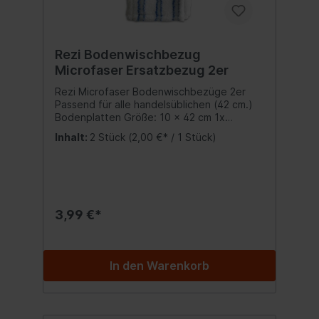
Rezi Bodenwischbezug
Microfaser Ersatzbezug 2er
Rezi Microfaser Bodenwischbezüge 2er
Passend für alle handelsüblichen (42 cm.)
Bodenplatten Größe: 10 x 42 cm 1x
Feuchtreinigung / 1x Trockenreinigung
Inhalt:
2 Stück
(2,00 €* / 1 Stück)
hohe Feuchtigkeitsaufnahme Ideal für
Fliesen, Steinböden, Gummiböden, Marmor
usw.Beim Reinigen wird Staub und grober
Schmutz problemlos aufgenommen.
Perfekt für Parkett, Fliesen, Stein und
Marmor. Bis 60° waschbar Inhalt:2er Set
3,99 €*
Bodenwischbezüge
In den Warenkorb