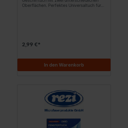
Geschirrtuch mit zwei unterschiedlichen
Oberflächen. Perfektes Universaltuch für
jede Küche und jeden Haushalt zum
Trocknen und Polieren. Größe: 50 x 70 cm
Grammatur ca. 250 g/m² Oberfläche 2-
seitig mit Frottee- und glatter Struktur
gewirkt, formstabil mit Aufhängeschlaufe
Material PES/PA Bis 90° waschbar Inhalt:1x
Microfasertuch
2,99 €*
In den Warenkorb