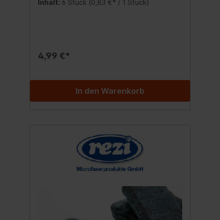
Inhalt:
6 Stück
(0,83 €* / 1 Stück)
trocknet zugleich. Es besitzt die extreme
Saugfähigkeit und Wasseraufnahme eines
herkömmlichen Schwammtuches und die
Reinigungseigenschaften eines
Microfasertuches. Feucht und trocken
anwendbar. Perfekt für Küche, Bad,
4,99 €*
Wohnzimmer, Büro und Auto. Bis 60°
waschbar Inhalt:6x Schwammtuch
In den Warenkorb