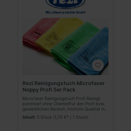
Rezi Reinigungstuch Microfaser
Noppy Profi 5er Pack
Microfaser Reinigungstuch Profi Reinigt
porentief ohne Chemie!Für den Profi bzw.
gewerblichen Bereich, höchste Qualität mit
Farbleitsystem sowie Produktindikator (Bild
Inhalt:
5 Stück
(1,70 €* / 1 Stück)
für Anwendugsbereich am Tuch): Blau =
Ausstattung (z.B. Büro)Rot = WC-
BereichGrün = KücheGelb = Sanitär Größe: