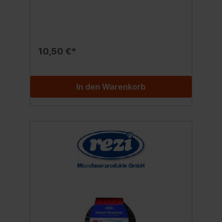
Aufnehmer, Bodentücher,
Staubwischtücher, Bodenwischbezüge
Befestigung mit 4 Soft Touch Punkten
Universal-Klapphalter mit Fußpedal zum
schnellen und einfachen Öffnen
Hochwertiger Microfaser-Bezug Hohe
10,50 €*
Feuchtigkeits- und Schmutzaufnahme des
Bezuges Bezug bis 60° C. waschbar Größe
des Bezug: ca. 45,5 x 13,5 cm Einfaches
Lösen und Befestigen des Stielhalter
In den Warenkorb
Passender Teleskopstiel - ausziehbar bis
ca. 140 cm. Inhalt:Bodenwischer-Set