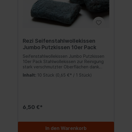
Rezi Seifenstahlwollekissen
Jumbo Putzkissen 10er Pack
Seifenstahlwollekissen Jumbo Putzkissen
10er Pack Stahlwollekissen zur Reinigung
stark verschmutzter Oberflächen dank
seines integriertem Seifendepot. für die
Inhalt:
10 Stück
(0,65 €* / 1 Stück)
gründliche Schnellreinigung in
Gastgewerbe und Industrie mit Anti-Rost-
Faktor voll verseift Inhalt:10x Putzkissen
6,50 €*
In den Warenkorb