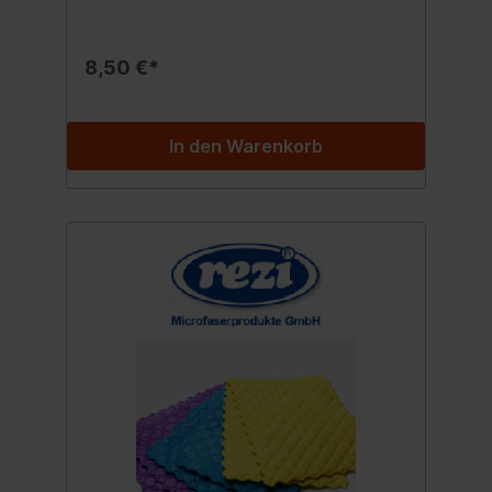
40 x 40 cm ideal zur feucht und trocken
Reinigung reinigt porentief ohne Chemie
fusselfrei Bis 60° waschbar Inhalt:5x
8,50 €*
Microfasertuch farblich sortiert
In den Warenkorb