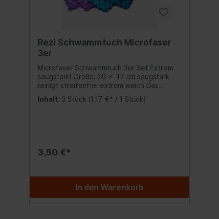
Rezi Schwammtuch Microfaser
3er
Microfaser Schwammtuch 3er Set Extrem
saugstark! Größe: 20 x 17 cm saugstark
reinigt streifenfrei extrem weich Das
Microfaser Schwammtuch reinigt und
Inhalt:
3 Stück
(1,17 €* / 1 Stück)
trocknet zugleich. Es besitzt die extreme
Saugfähigkeit und Wasseraufnahme eines
herkömmlichen Schwammtuches und die
Reinigungseigenschaften eines
Microfasertuches. Feucht und trocken
anwendbar. Perfekt für Küche, Bad,
3,50 €*
Wohnzimmer, Büro und Auto. Bis 60°
waschbar Inhalt:3x Schwammtuch
In den Warenkorb