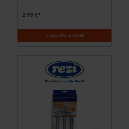
feinste Schmutzpartikel. Trocken
angewendet hat das Tuch elektrostatische
Eigenschaften, die Staub und Schmutz
2,99 €*
anziehen und festhalten. Bis 60° waschbar
Inhalt:1x Bodentuch
In den Warenkorb