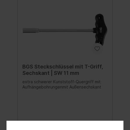
BGS Steckschlüssel mit T-Griff,
Sechskant | SW 11 mm
extra schwerer Kunststoff-Quergriff mit
Aufhängebohrungenmit Außensechskant