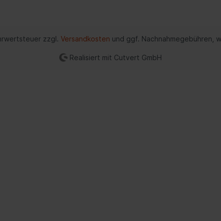
zeuge
Verteilergetriebe
rung
Differential
ehrwertsteuer zzgl.
Versandkosten
und ggf. Nachnahmegebühren, w
ederung
Schalter/Ventile
bein-/Stoßdämpferlagerung
Realisiert mit Cutvert GmbH
uregulierung/Fahrwerks-
ulik
federung
ations-/Kommunikationssysteme
Scheinwerferreinigun
zeuge
unikation
umente
anlage
nne