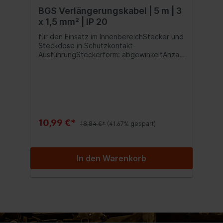
BGS Verlängerungskabel | 5 m | 3
x 1,5 mm² | IP 20
für den Einsatz im InnenbereichStecker und
Steckdose in Schutzkontakt-
AusführungSteckerform: abgewinkeltAnzahl
der Steckdosen: 1Strombelastbarkeit:
16ASchutzklasse: 1Steckertyp: CEE
7/7Kabelfarbe: weißKabeltyp: H05VV-F
10,99 €*
18,84 €*
(41.67% gespart)
In den Warenkorb