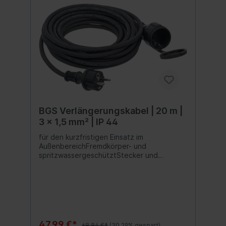
BGS Verlängerungskabel | 20 m |
3 x 1,5 mm² | IP 44
für den kurzfristigen Einsatz im
AußenbereichFremdkörper- und
spritzwassergeschütztStecker und
Steckdose in Schutzkontakt-
AusführungSteckdose mit
VerschlusskappeSteckerform:
geradeAnzahl der Steckdosen: 1Max.
Belastbarkeit: 16ASchutzklasse:
1Kabelfarbe: schwarzKabeltyp: H05RR-F
47,99 €*
68,84 €*
(30.29% gespart)