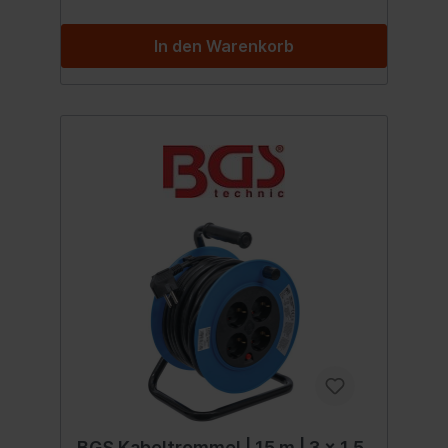
Steckdosen: 4 x
SchutzkontaktSteckerform:
In den Warenkorb
abgewinkeltSchutzklasse: 1Kabelbeltyp:
H05VV-F
BGS Kabeltrommel | 15 m | 3 x 1,5