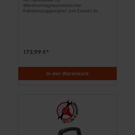
Wandmontageautomatischer
Kabeleinzuggeeignet zum Einsatz im
Innenbereichmit Thermo-Schutzschalter,
löst bei zu hoher Kabeltemperatur
ausNennspannung: 230
VoltStrombelastbarkeit (aufgerollt): max. 16
AmpereStrombelastbarkeit (abgerollt):
max. 16 AmpereLeistung (aufgerollt): max.
1000 WattLeistung (abgerollt): max. 3000
173,99 €*
WattAnzahl der Steckdosen:
1Schutzklasse: 1Zuleitungslänge: 1 m
In den Warenkorb