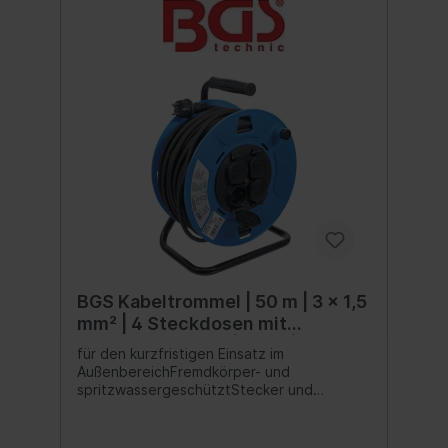
BGS Kabeltrommel | 50 m | 3 x 1,5
mm² | 4 Steckdosen mit
Verschlusskappe | IP 44 | 3500 W
für den kurzfristigen Einsatz im
AußenbereichFremdkörper- und
spritzwassergeschütztStecker und
Steckdosen in Schutzkontakt-
AusführungSteckdosen mit
Verschlusskappemit Thermo-