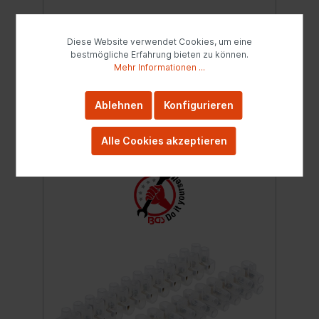
Schutzschalter, löst bei zu hoher
Kabeltemperatur ausNennspannung: 230
VoltStrombelastbarkeit (aufgerollt): max.
Diese Website verwendet Cookies, um eine
4.34 AmpereStrombelastbarkeit
121,99 €*
bestmögliche Erfahrung bieten zu können.
(abgerollt): max. 13.04 AmpereLeistung
Mehr Informationen ...
(aufgerollt): max. 1000 WattLeistung
(abgerollt): max. 3000 WattAnzahl der
Steckdosen: 4 mit
Ablehnen
Konfigurieren
In den Warenkorb
VerschlusskappeSteckerform:
geradeSchutzklasse: 1Kabeltyp: H05RR-F
Alle Cookies akzeptieren