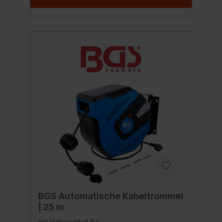
BGS Automatische Kabeltrommel
| 25 m
mit Haltewinkel für