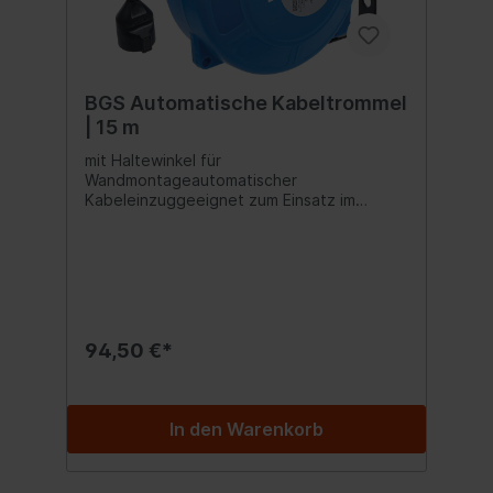
BGS Automatische Kabeltrommel
| 15 m
mit Haltewinkel für
Wandmontageautomatischer
Kabeleinzuggeeignet zum Einsatz im
Innenbereichmit Thermo-Schutzschalter,
löst bei zu hoher Kabeltemperatur
ausNennspannung: 230
VoltStrombelastbarkeit (aufgerollt): max.
4.3 AmpereStrombelastbarkeit (abgerollt):
max. 13 AmpereLeistung (aufgerollt): max.
1000 WattLeistung (abgerollt): max. 3000
94,50 €*
WattAnzahl der Steckdosen:
1Schutzklasse: 1Kabellänge: 15
mZuleitungslänge: 1 m
In den Warenkorb