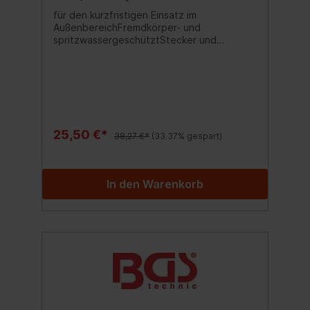
für den kurzfristigen Einsatz im
AußenbereichFremdkörper- und
spritzwassergeschütztStecker und
Steckdose in Schutzkontakt-
AusführungSteckdose mit
VerschlusskappeSteckerform:
geradeAnzahl der Steckdosen:
1Strombelastbarkeit: 16ASchutzklasse:
1Kabelfarbe: schwarzKabeltyp: H05RR-F
25,50 €*
38,27 €*
(33.37% gespart)
In den Warenkorb