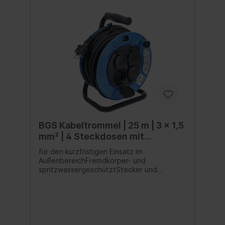
BGS Kabeltrommel | 25 m | 3 x 1,5
mm² | 4 Steckdosen mit
Verschlusskappe | IP 44 | 3500 W
für den kurzfristigen Einsatz im
AußenbereichFremdkörper- und
spritzwassergeschütztStecker und
Steckdosen in Schutzkontakt-
AusführungSteckdosen mit
Verschlusskappemit Thermo-
Schutzschalter, löst bei zu hoher
Kabeltemperatur ausNennspannung: 230
VoltStrombelastbarkeit (aufgerollt): max.