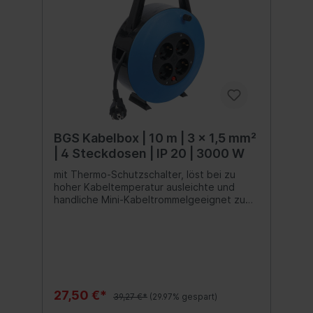
BGS Kabelbox | 10 m | 3 x 1,5 mm²
| 4 Steckdosen | IP 20 | 3000 W
mit Thermo-Schutzschalter, löst bei zu
hoher Kabeltemperatur ausleichte und
handliche Mini-Kabeltrommelgeeignet zum
Einsatz in trockenen Innenbereichen, im
Haushalt, Büro oder auch im Wohnwagenmit
Tragegriffhohe Standfestigkeit durch
stabilen DoppelfußGehäuse aus
KunststoffStrombelastbarkeit (aufgerollt):
max. 4.3 AmpereStrombelastbarkeit
(abgerollt): max. 13 AmpereLeistung
27,50 €*
39,27 €*
(29.97% gespart)
(aufgerollt): max. 1000 WattLeistung
(abgerollt): max. 3000 WattAnzahl der