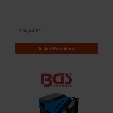
Wandmontage, inkl.
MontagehalterKabelquerschnitt 3 x 1,5
mm²Kabellänge 15 m + 1 m
ZuleitungSpannung geeignet für 230 V
116,50 €*
In den Warenkorb