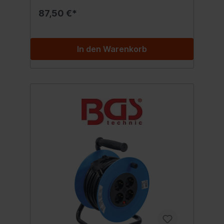
4.34 AmpereStrombelastbarkeit
87,50 €*
(abgerollt): max. 15.22 AmpereLeistung
(aufgerollt): max. 1000 WattLeistung
(abgerollt): max. 3500 WattAnzahl der
Steckdosen: 4 mit
In den Warenkorb
VerschlusskappeSteckerform:
geradeSchutzklasse: 1Kabeltyp: H05RR-F