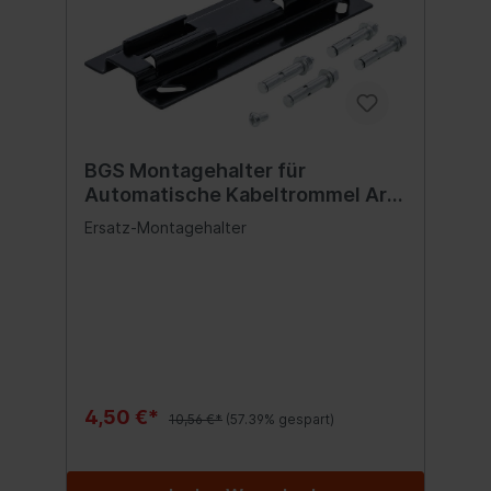
BGS Montagehalter für
Automatische Kabeltrommel Art.
3321, 3324, 3325, 3297
Ersatz-Montagehalter
4,50 €*
10,56 €*
(57.39% gespart)