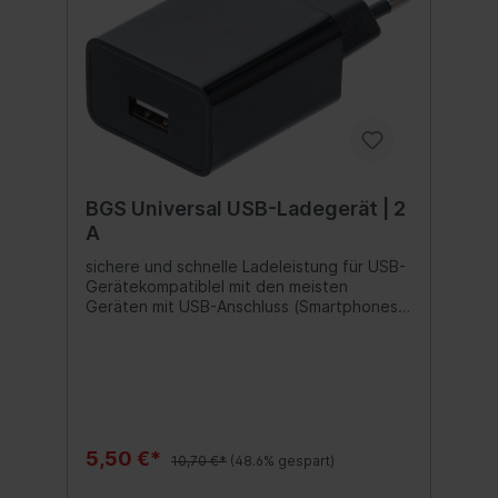
BGS Universal USB-Ladegerät | 2
A
sichere und schnelle Ladeleistung für USB-
Gerätekompatiblel mit den meisten
Geräten mit USB-Anschluss (Smartphones,
Tablets, EReader, LED-Leuchten, etc.laden
sie Ihr Gerät, egal ob Zuhause, auf der
Arbeit oder auf Reisen (USB-Kabel
erforderlich, nicht im Lieferumfang des
Ladegerätes enthalten)zur Verwendung in
InnenräumenLieferumfang:1-port USB-
LadegerätEU Stecker Eingang:
5,50 €*
10,70 €*
(48.6% gespart)
Wechselstrom 100V - 240 V, 50 - 60 Hz,
0,45 AAusgang: 5,0 V, 2000 mA