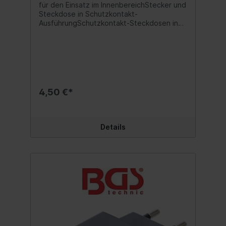
20
für den Einsatz im InnenbereichStecker und
Steckdose in Schutzkontakt-
AusführungSchutzkontakt-Steckdosen in
45°-Anordnung, auch für
WinkelsteckerSteckerform:
abgewinkeltAnzahl der Steckdosen:
3Strombelastbarkeit: 16ASchutzklasse:
1Kabelfarbe: weißKabeltyp: H05VV-F
4,50 €*
Details