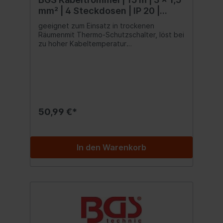
mm² | 4 Steckdosen | IP 20 |
3000 W
geeignet zum Einsatz in trockenen
Räumenmit Thermo-Schutzschalter, löst bei
zu hoher Kabeltemperatur
ausNennspannung: 230
VoltStrombelastbarkeit (aufgerollt): max.
4.3 AmpereStrombelastbarkeit (abgerollt):
max. 13 AmpereLeistung (aufgerollt): max.
1000 WattLeistung (abgerollt): max. 3000
WattAnzahl der Steckdosen: 4 x
SchutzkontaktSchutzklasse: 1Kabellänge:
50,99 €*
15 m
In den Warenkorb