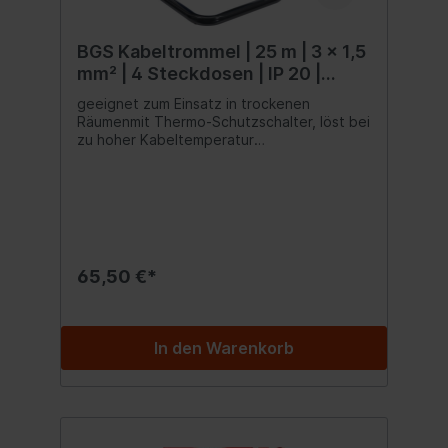
BGS Kabeltrommel | 25 m | 3 x 1,5
mm² | 4 Steckdosen | IP 20 |
3000 W
geeignet zum Einsatz in trockenen
Räumenmit Thermo-Schutzschalter, löst bei
zu hoher Kabeltemperatur
ausNennspannung: 230
VoltStrombelastbarkeit (aufgerollt): max.
4.3 AmpereStrombelastbarkeit (abgerollt):
max. 13 AmpereLeistung (aufgerollt): max.
1000 WattLeistung (abgerollt): max. 3000
WattAnzahl der Steckdosen: 4 x
SchutzkontaktSchutzklasse: 1Kabellänge:
65,50 €*
25 m
In den Warenkorb