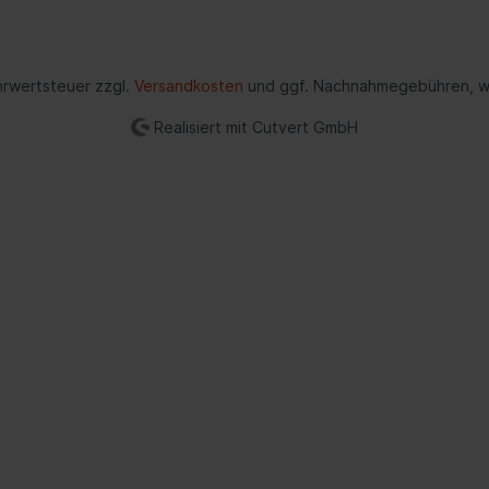
zeuge
Verteilergetriebe
rung
Differential
ehrwertsteuer zzgl.
Versandkosten
und ggf. Nachnahmegebühren, w
ederung
Schalter/Ventile
bein-/Stoßdämpferlagerung
Realisiert mit Cutvert GmbH
uregulierung/Fahrwerks-
ulik
federung
ations-/Kommunikationssysteme
Scheinwerferreinigun
zeuge
unikation
umente
anlage
nne