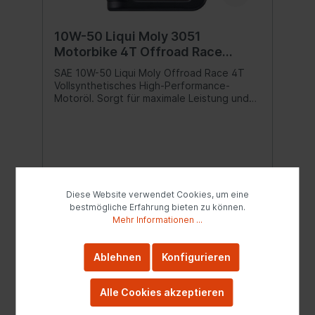
10W-50 Liqui Moly 3051
Motorbike 4T Offroad Race
Motorrad Motoröl 1 Liter
SAE 10W-50 Liqui Moly Offroad Race 4T
Vollsynthetisches High-Performance-
Motoröl. Sorgt für maximale Leistung und
Schutz des Motors unter allen
Betriebsbedingungen. Optimale
Schmierung, hervorragende
Motorsauberkeit, ausgezeichnete
Reibwerte sowie minimaler Verschleiß sind
ebenso selbstverständlich wie sanftes Ein-
und Auskuppeln sowie Schalten. Der
19,99 €*
Diese Website verwendet Cookies, um eine
Fahrspaß wird somit maßgeblich erhöht.
bestmögliche Erfahrung bieten zu können.
Kat-getestet.
Mehr Informationen ...
Rennerprobt.Eigenschaften:ausgezeichnet
e Motorsauberkeitexzellenter
In den Warenkorb
Verschleißschutzgewährleistet einen
Ablehnen
Konfigurieren
niedrigen Ölverbrauchhervorragend
geeignet für Nasskupplungenhohe
Alterungsbeständigkeithohe
Alle Cookies akzeptieren
Scherstabilitätoptimale Schmierungbei
extremen