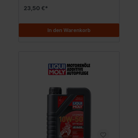
Motorsauberkeit und ausgezeichnete
23,50 €*
Reibwerte sowie minimalem Verschleiß. Kat-
getestet.Einsatzzweck: Speziell für den
ganzjährigen Einsatz von normal- bis
höchstbelastende Straßen-, Gelände- und
In den Warenkorb
Rennmaschinen einschließlich Quad,
Scooter sowie Snowmobile entwickelt.
Hervorragend geeignet für den Einsatz mit
und ohne Nasskupplung.
Spezifikationen:API SLJASO MA-2 Inhalt:1
Liter