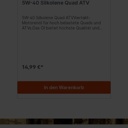
5W-40 Silkolene Quad ATV
5W-40 Silkolene Quad ATVViertakt-
Motorenöl für hoch belastete Quads und
ATVs.Das Öl bietet höchste Qualität und
zuverlässigen Verschleißschutz.
Spezifikationen:API SG/SH/SJ/SL
Freigabe:JASO MA2 Inhalt:1000 ml
14,99 €*
In den Warenkorb