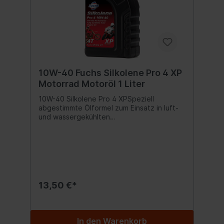
10W-40 Fuchs Silkolene Pro 4 XP
Motorrad Motoröl 1 Liter
10W-40 Silkolene Pro 4 XPSpeziell
abgestimmte Ölformel zum Einsatz in luft-
und wassergekühlten
Viertaktmotoren.Silkolene Pro 4 10W-40 XP
ist die SAE-Klassifikation, die von den
meisten Motorradherstellern empfohlen
wird.Spezifikationen: API SM/SN
Freigabe:JASO MA2 Inhalt:1000 ml
13,50 €*
In den Warenkorb