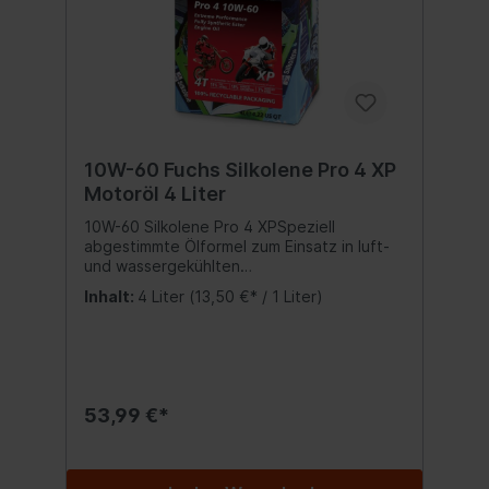
10W-60 Fuchs Silkolene Pro 4 XP
Motoröl 4 Liter
10W-60 Silkolene Pro 4 XPSpeziell
abgestimmte Ölformel zum Einsatz in luft-
und wassergekühlten
Viertaktmotoren.Silkolene Pro 4 10W-60 XP
Inhalt:
4 Liter
(13,50 €* / 1 Liter)
ist das empfohlene Motorenöl für
besonders leistungsstarke Motoren, sehr
hohe Temperaturen und Motoren mit
erhöhter Ölverdünnung durch Kraftstoff.
Mit der neuen, innovativen XP-Technology
ECHTE 11% Kraftstoffersparnis ECHTE 18%
53,99 €*
weniger Ölverbrauch ECHTE 3%
Leistungsplus Motorleistung/-drehmoment
ECHTE Verschleißschutz für den Motor
Gegenüber einem vergleichbarem Silkolene