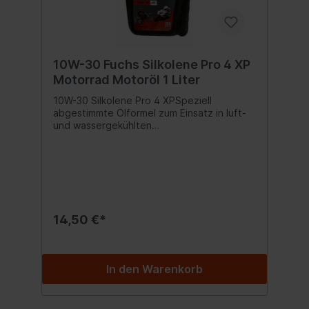
10W-30 Fuchs Silkolene Pro 4 XP
Motorrad Motoröl 1 Liter
10W-30 Silkolene Pro 4 XPSpeziell
abgestimmte Ölformel zum Einsatz in luft-
und wassergekühlten
Viertaktmotoren.Silkolene Pro 4 10W-30 XP
ist die SAE-Klassifikation, die von den
meisten Motorradherstellern empfohlen
wird.Spezifikationen: API SM/SN
Freigabe:JASO MA2 Inhalt:1000 ml
14,50 €*
In den Warenkorb