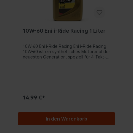
10W-60 Eni i-Ride Racing 1 Liter
10W-60 Eni i-Ride Racing Eni i-Ride Racing
10W-60 ist ein synthetisches Motorenöl der
neuesten Generation, speziell für 4-Takt-
Hochleistungsmotoren und für den
Rennsporteinsatz formuliert. Vorteile: Die
synthetischen Grundöle bilden einen
stabilen Schmierfilm, der sicher an den
Metalloberflächen haftet, auch wenn der
Motor einige Zeit stillgelegt war. Dieser
Film gewährleistet somit einen leichten
14,99 €*
Start und reduziert den Kaltstartverschleiß,
auch bei schwierigen Bedingungen. Die
hervorragende Scherstabilität ist eine
Garantie für die Viskositätsstabilität (stay-
In den Warenkorb
ingrade), auch nach längerem Einsatz unter
extremen Bedingungen. Das thermisch
stabile synthetische Grundöl besitzt eine