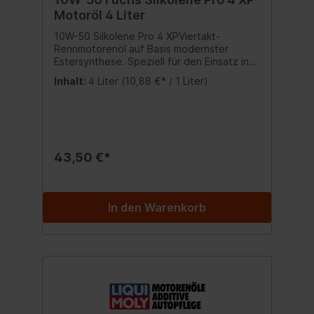
Motoröl 4 Liter
10W-50 Silkolene Pro 4 XPViertakt-
Rennmotorenöl auf Basis modernster
Estersynthese. Speziell für den Einsatz in
Superbikes, Supersports und
Inhalt:
4 Liter
(10,88 €* / 1 Liter)
Produktionsracern.Spezifikationen:API
SG/SH/SJ/SL Freigabe:JASO MA2Inhalt:4
Liter
43,50 €*
In den Warenkorb