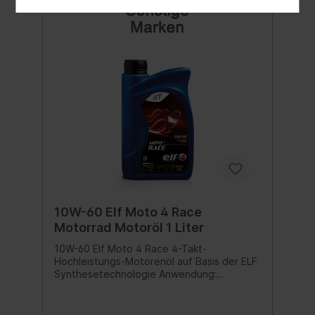
EinsatzbedingungenEinsatzzweck Speziell
entwickelt für luft- und wassergekühlte 4-
Takt-Motoren, die unter höchsten
Belastungen abseits der Straße eingesetzt
werden. Für den sportlichen Fahrer.
Geeignet für Enduro-, Motocross-
Maschinen, Quad, SxS und Snowmobile mit
und ohne Nasskupplung.
Spezifikationen:API SN Inhalt:1 Liter
10W-60 Elf Moto 4 Race
Motorrad Motoröl 1 Liter
10W-60 Elf Moto 4 Race 4-Takt-
Hochleistungs-Motorenöl auf Basis der ELF
Synthesetechnologie Anwendung:
empfohlen für alle Sport-Motorräder mit 4-
Takt-Motor. Dieses Spitzenprodukt erfüllt
die hohen Anforderungen, die im Amateur