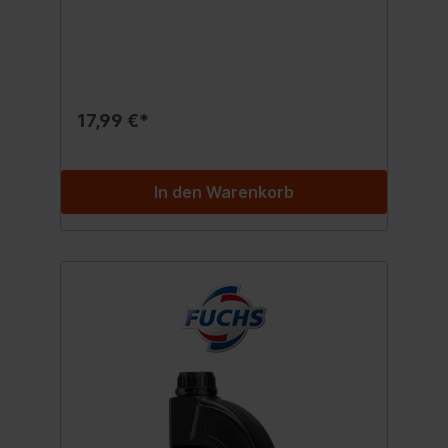
Takt-Motoren. Ausgewählte Grundöle und
hochwertige Additivkomponenten sorgen
unter allen Betriebsbedingungen für eine
optimale Schmierung, hervorragende
Motorsauberkeit und ausgezeichnete
Reibwerte. Kat-
getestet.EinsatzzweckSpeziell für den
17,99 €*
ganzjährigen Einsatz von normal- bis hoch
belastende Straßen-, Gelände- und
Rennmaschinen einschließlich Quad und
Scooter entwickelt. Hersteller wie Honda
In den Warenkorb
und Suzuki schreiben ab MJ 2010 einen
Schmier stoff dieser Viskosität
vor.Hervorragend geeignet für den Einsatz
mit und ohne Nasskupplung.
Spezifikationen:API SN PlusJASO MA-2
Inhalt:1 Liter