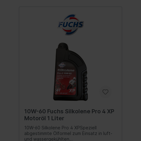
extrem niedrige Verdampfungsneigung und
führt so zu geringsten ölbedingtem
Ölverbrauch. Die spezielle Formulierung
gewährleistet höchste Leistungsfähigkeit
hinsichtlich der
Detergent/Dispersanteigenschaften, des
Korrosionsschutzes, der
Schaumvermeidung, der
Oxidationsstabilität und der
Verschleißschutzeigenschaften
Anwendung: Eni i-Ride Racing 10W-60 wird
empfohlen, wenn eine hohe Motorleistung
auch unter extremen Betriebsbedingungen
gefordert ist. Entspricht folgenden
Freigaben und Spezifikationen: API SLJaso
MAJaso MA2 Inhalt:1000 ml
10W-60 Fuchs Silkolene Pro 4 XP
Motoröl 1 Liter
10W-60 Silkolene Pro 4 XPSpeziell
abgestimmte Ölformel zum Einsatz in luft-
und wassergekühlten