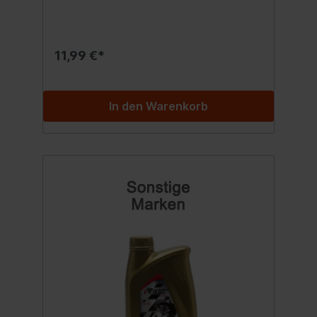
Rennsport an die Motorenöle gestellt
werden, als auch die Anforderungen des
täglichen Straßenverkehrs. Geeignet für 4-
Takt-Katalysatoren. bestens mit bleifreiem
11,99 €*
Kraftstoff verträglich. Rennsport erprobt.
Eigenschaften: Die hohe Viskosität sorgt
für einen stabilen Ölfilm bei extremen
Temperaturen, die im Motor beim
In den Warenkorb
Rennsport entstehen. Dadurch bietet es
optimalen Verschleißschutz und
hervorragende Schmierfähigkeit. Dies wird
durch vollsynthetische Grundöle (100%
PAO) und die spezielle Additivierung
hervorgerufen. Absolute Scherstabilität.
Extrem hohe Alterungs- und
Oxidationsbeständigkeit. Schnelle
Motordurchölung bei Kaltstarts. Entspricht
folgenden Freigaben und Spezifikationen:
BMW Modelle HP2 Sport API SL JASO MA 2
Inhalt:1000 ml