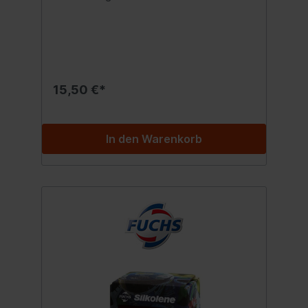
Viertaktmotoren.Silkolene Pro 4 10W-60 XP
ist das empfohlene Motorenöl für
besonders leistungsstarke Motoren, sehr
hohe Temperaturen und Motoren mit
erhöhter Ölverdünnung durch Kraftstoff.
Mit der neuen, innovativen XP-Technology
ECHTE 11% Kraftstoffersparnis ECHTE 18%
15,50 €*
weniger Ölverbrauch ECHTE 3%
Leistungsplus Motorleistung/-drehmoment
ECHTE Verschleißschutz für den Motor
Gegenüber einem vergleichbarem Silkolene
In den Warenkorb
Produkt.Die XP-Technology bietet mehr
Leistung, weniger Öl- und einen spürbar
geringeren Kraftstoffverbrauch. Sie bietet
einen optimalen Verschleißschutz - bei
hohen Motortemperaturen genauso wie bei
Kaltstarts. Spezifikationen: API SM/SN
Freigabe:JASO MA2 Inhalt:1000 ml