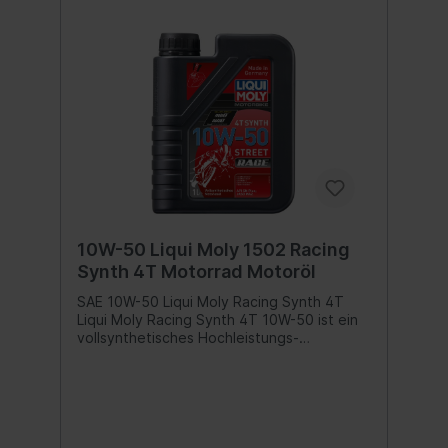
10W-50 Liqui Moly 1502 Racing
Synth 4T Motorrad Motoröl
SAE 10W-50 Liqui Moly Racing Synth 4T
Liqui Moly Racing Synth 4T 10W-50 ist ein
vollsynthetisches Hochleistungs-
Motorenöl, abgestimmt für den Einsatz in
luft- und wassergekühlten 4-Takt-Motoren.
Vollsynthetische Grundöle in Verbindung
modernster Additivtechnologie sorgen
unter allen Betriebsbedingungen für eine
optimale Schmierung, hervorragende