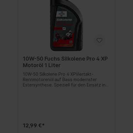
10W-50 Fuchs Silkolene Pro 4 XP
Motoröl 1 Liter
10W-50 Silkolene Pro 4 XPViertakt-
Rennmotorenöl auf Basis modernster
Estersynthese. Speziell für den Einsatz in
Superbikes, Supersports und
Produktionsracern.Spezifikationen:API
SG/SH/SJ/SL Freigabe:JASO
MA2Inhalt:1000 ml
12,99 €*