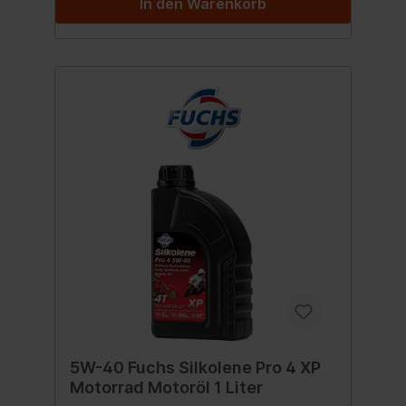
In den Warenkorb
Produkt.Die XP-Technology bietet mehr
Leistung, weniger Öl- und einen spürbar
geringeren Kraftstoffverbrauch. Sie bietet
einen optimalen Verschleißschutz - bei
hohen Motortemperaturen genauso wie bei
Kaltstarts. Spezifikationen: API SM/SN
Freigabe:JASO MA2 Inhalt:4 Liter
5W-40 Fuchs Silkolene Pro 4 XP
Motorrad Motoröl 1 Liter