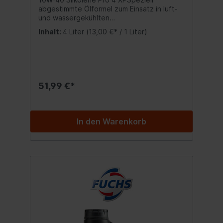
abgestimmte Ölformel zum Einsatz in luft-
und wassergekühlten
Viertaktmotoren.Silkolene Pro 4 10W-40 XP
Inhalt:
4 Liter
(13,00 €* / 1 Liter)
ist die SAE-Klassifikation, die von den
meisten Motorradherstellern empfohlen
wird.Spezifikationen: API SM/SN
Freigabe:JASO MA2 Inhalt:4 Liter Kanister
51,99 €*
In den Warenkorb